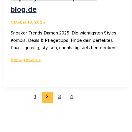
blog.de
Oktober 10, 2025
Sneaker Trends Damen 2025: Die wichtigsten Styles,
Kombis, Deals & Pflegetipps. Finde dein perfektes
Paar – günstig, stylisch, nachhaltig. Jetzt entdecken!
Sneaker-
Beitrag lesen »
Trends
Damen
2025:
Top
Styles
1
2
3
4
bei
tiefpreise-
blog.de