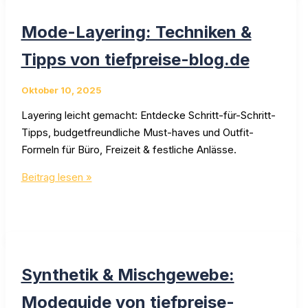
Shopping-
Strategien
Mode-Layering: Techniken &
für
Mode
Tipps von tiefpreise-blog.de
Oktober 10, 2025
Layering leicht gemacht: Entdecke Schritt-für-Schritt-
Tipps, budgetfreundliche Must-haves und Outfit-
Formeln für Büro, Freizeit & festliche Anlässe.
Mode-
Beitrag lesen »
Layering:
Techniken
&
Tipps
von
Synthetik & Mischgewebe:
tiefpreise-
blog.de
Modeguide von tiefpreise-