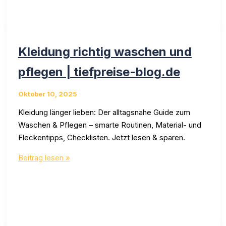
Trendige
Basics
unter
50
Kleidung richtig waschen und
Euro
entdecken
pflegen | tiefpreise-blog.de
Oktober 10, 2025
Kleidung länger lieben: Der alltagsnahe Guide zum
Waschen & Pflegen – smarte Routinen, Material- und
Fleckentipps, Checklisten. Jetzt lesen & sparen.
Kleidung
Beitrag lesen »
richtig
waschen
und
pflegen
|