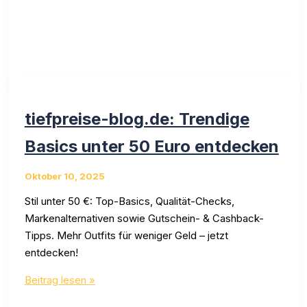
Casual
Outfits:
Tipps
von
tiefpreise-
blog.de
tiefpreise-blog.de: Trendige
Basics unter 50 Euro entdecken
Oktober 10, 2025
Stil unter 50 €: Top-Basics, Qualität-Checks,
Markenalternativen sowie Gutschein- & Cashback-
Tipps. Mehr Outfits für weniger Geld – jetzt
entdecken!
tiefpreise-
Beitrag lesen »
blog.de: