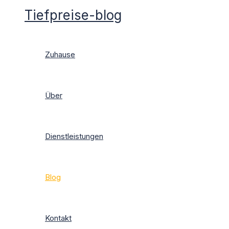
Zum
Tiefpreise-blog
Inhalt
springen
Zuhause
Über
Dienstleistungen
Blog
Kontakt