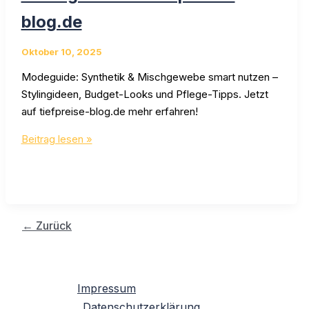
blog.de
Oktober 10, 2025
Modeguide: Synthetik & Mischgewebe smart nutzen –
Stylingideen, Budget-Looks und Pflege-Tipps. Jetzt
auf tiefpreise-blog.de mehr erfahren!
Synthetik
Beitrag lesen »
&
Mischgewebe:
Modeguide
von
tiefpreise-
←
Zurück
blog.de
Impressum
Datenschutzerklärung