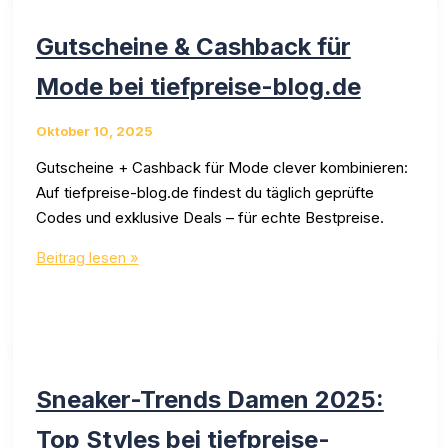
tiefpreise-
blog.de
Gutscheine & Cashback für
Mode bei tiefpreise-blog.de
Oktober 10, 2025
Gutscheine + Cashback für Mode clever kombinieren:
Auf tiefpreise-blog.de findest du täglich geprüfte
Codes und exklusive Deals – für echte Bestpreise.
Gutscheine
Beitrag lesen »
&
Cashback
für
Mode
bei
Sneaker-Trends Damen 2025:
tiefpreise-
blog.de
Top Styles bei tiefpreise-