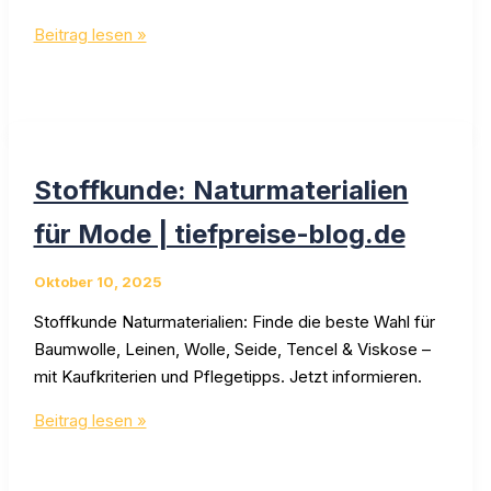
Smart
Beitrag lesen »
Casual
Herrenlooks:
Outfits
&
Tipps
Stoffkunde: Naturmaterialien
auf
tiefpreise-
für Mode | tiefpreise-blog.de
blog.de
Oktober 10, 2025
Stoffkunde Naturmaterialien: Finde die beste Wahl für
Baumwolle, Leinen, Wolle, Seide, Tencel & Viskose –
mit Kaufkriterien und Pflegetipps. Jetzt informieren.
Stoffkunde:
Beitrag lesen »
Naturmaterialien
für